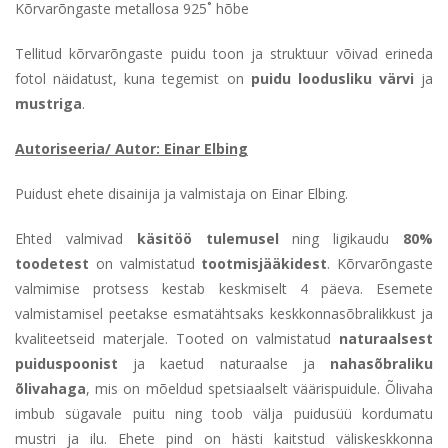
Kõrvarõngaste metallosa 925˚ hõbe
Tellitud kõrvarõngaste puidu toon ja struktuur võivad erineda
fotol näidatust, kuna tegemist on
puidu
loodusliku värvi
ja
mustriga
.
Autoriseeria/ Autor: Einar Elbing
Puidust ehete disainija ja valmistaja on Einar Elbing.
Ehted valmivad
käsitöö tulemusel
ning ligikaudu
80%
toodetest
on valmistatud
tootmisjääkidest
. Kõrvarõngaste
valmimise protsess kestab keskmiselt 4 päeva. Esemete
valmistamisel peetakse esmatähtsaks keskkonnasõbralikkust ja
kvaliteetseid materjale. Tooted on valmistatud
naturaalsest
puiduspoonist
ja kaetud naturaalse ja
nahasõbraliku
õlivahaga
, mis on mõeldud spetsiaalselt väärispuidule. Õlivaha
imbub sügavale puitu ning toob välja puidusüü kordumatu
mustri ja ilu. Ehete pind on hästi kaitstud väliskeskkonna