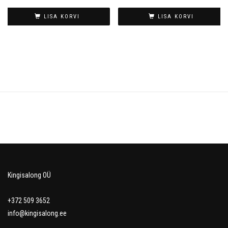
LISA KORVI
LISA KORVI
Kingisalong OÜ
+372 509 3652
info@kingisalong.ee