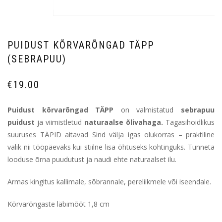
PUIDUST KÕRVARÕNGAD TÄPP
(SEBRAPUU)
€
19.00
Puidust kõrvarõngad
TÄPP
on valmistatud
sebrapuu
puidust
ja viimistletud
naturaalse õlivahaga.
Tagasihoidlikus
suuruses TÄPID aitavad Sind välja igas olukorras – praktiline
valik nii tööpäevaks kui stiilne lisa õhtuseks kohtinguks. Tunneta
looduse õrna puudutust ja naudi ehte naturaalset ilu.
Armas kingitus kallimale, sõbrannale, pereliikmele või iseendale.
Kõrvarõngaste läbimõõt 1,8 cm