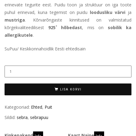
erinevate tegurite eest. Puidu toon ja struktuur on iga toote
puhul erinevad, kuna tegemist on puidu
loodusliku värvi
ja
mustriga
. Kõrvarõngaste kinnitused on valmistatud
kõrgekvaliteedilisest
925˚ hõbedast
, mis on
sobilik ka
allergikutele
.
SuPuu/ Keskkonnahoidlik Eesti ehtedisain
LISA KORVI
Kategooriad:
Ehted
,
Puit
Sildid:
sebra
,
sebrapuu
Kinkepakend
Kaart Naine